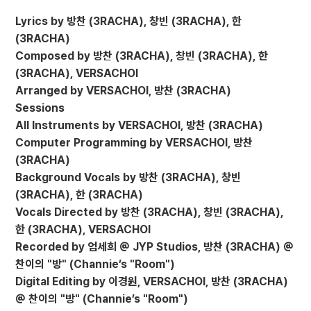
Lyrics by 방찬 (3RACHA), 창빈 (3RACHA), 한
(3RACHA)
Composed by 방찬 (3RACHA), 창빈 (3RACHA), 한
(3RACHA), VERSACHOI
Arranged by VERSACHOI, 방찬 (3RACHA)
Sessions
All Instruments by VERSACHOI, 방찬 (3RACHA)
Computer Programming by VERSACHOI, 방찬
(3RACHA)
Background Vocals by 방찬 (3RACHA), 창빈
(3RACHA), 한 (3RACHA)
Vocals Directed by 방찬 (3RACHA), 창빈 (3RACHA),
한 (3RACHA), VERSACHOI
Recorded by 엄세희 @ JYP Studios, 방찬 (3RACHA) @
찬이의 "방" (Channie’s "Room")
Digital Editing by 이경원, VERSACHOI, 방찬 (3RACHA)
@ 찬이의 "방" (Channie’s "Room")