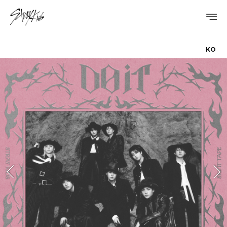
KO
PROFILE
DISCOGRAPHY
GALLERY
VIDEO
NOTICE
SCHEDULE