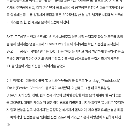
>'를 성공적으로 마치고 금의환향해 발매한 정규 4집 'KARMA'로 '빌보드 200' 차트 새
역사의 주인공이 되고, 데뷔 7년 만에 국내 스타디움 공연장인 인천아시아드주경기장에 단
독 입성하는 등 그룹 성장사에 방점을 찍은 2025년을 한 달 남짓 남겨둔 시점에서 스트레
이 키즈는 또 한 번 새로운 음악적 도전에 나선다.
SKZ IT TAPE는 현재 스트레이 키즈가 보여주고 싶은 가장 뜨겁고도 확실한 무드를 음악
을 통해 펼쳐내는 앨범으로써 "This is it!"(바로 이거지!)라는 확신의 순간을 포착한다.
SKZ IT TAPE의 서막을 알리는 'DO IT'은 "확신을 가지고 지금 과감하게 행동하라"는 스
트레이 키즈의 무한한 지지와 응원 그리고 이를 신조 삼아 오늘을 뜨겁게 즐기며 새로운
'IT'을 만들어 가는 자신들의 이야기를 담았다.
이번 작품에는 더블 타이틀곡 'Do It'과 '신선놀음'을 필두로 'Holiday', 'Photobook',
'Do It (Festival Version)' 총 5곡이 수록됐다. 이번에도 그룹 내 프로듀싱 팀
3RACHA의 방찬, 창빈, 한이 전곡 작업에 참여해 광활한 이들 음악 세계에 한 폭의 그림
을 그려냈다. 레게톤 베이스 위 쿨한 에티튜드와 강렬한 에너지가 특징인 'Do It'은 '주저하
지 말고 본능을 믿고 나아가자'는 긍정적인 메시지가 돋보이며, 자유롭고 유쾌한 붐뱁 리듬
이 매력적인 '신선놀음'은 '현대판 신선' 스트레이 키즈만의 흥과 해방감이 시원하게 터진
다.