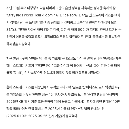
지난 10월 투어 대장정의 막을 내리며 그간의 숱한 성과를 자축하는 성대한 축제의 장
'Stray Kids World Tour < dominATE : celebrATE >'를 연 스트레이 키즈는 여기
서 컴백을 알리는 트레일러를 기습 공개했다. 신비롭고 고혹적인 분위기가 현장에 모인
STAY의 경탄을 자아낸 해당 영상은 미국, 일본 등 해외 60여 개 지역의 유튜브 트렌딩 순
위권에 이름을 올렸고 유튜브 뮤직비디오 트렌딩 월드와이드 1위에 등극하는 등 폭발적인
화제성을 자랑했다.
지구 일곱 바퀴에 달하는 거리를 숨 가쁘게 달려오고도 아직 갈 길이 멀다며 발걸음을 재촉
하는 스트레이 키즈가 "한다면 하는" 그룹 정신과 꼭 들어맞는 신보 'DO IT'과 더블 타이
틀곡 'Do It', '신선놀음'으로 연말까지 멈추지 않을 힘찬 질주를 시작한다.
올해 스트레이 키즈는 다방면에서 두각을 나타내며 '글로벌 탑 아티스트'로서 막강한 파워
를 재입증했다. 8월 발매한 정규 4집 'KARMA'가 초동 트리플 밀리언 셀링을 달성하며
2025년 K팝 앨범 기준 초동 판매량 1위에 올랐고 미국에서는 피지컬 음반 판매량 40만
장을 돌파하면서 단일 앨범 기준 2025년 미국 내 연간 누적 앨범 판매량 1위
(2025.01.03~2025.09.25 집계 기준)에 등극했다.