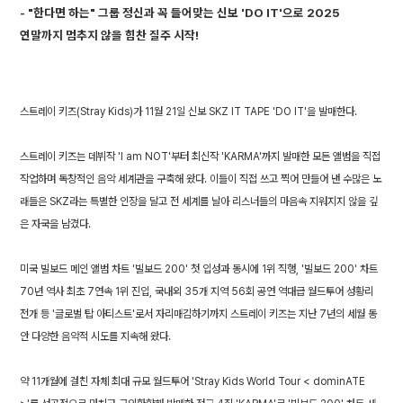
- "한다면 하는" 그룹 정신과 꼭 들어맞는 신보 'DO IT'으로 2025
연말까지 멈추지 않을 힘찬 질주 시작!
스트레이 키즈(Stray Kids)가 11월 21일 신보 SKZ IT TAPE 'DO IT'을 발매한다.
스트레이 키즈는 데뷔작 'I am NOT'부터 최신작 'KARMA'까지 발매한 모든 앨범을 직접
작업하며 독창적인 음악 세계관을 구축해 왔다. 이들이 직접 쓰고 찍어 만들어 낸 수많은 노
래들은 SKZ라는 특별한 인장을 달고 전 세계를 날아 리스너들의 마음속 지워지지 않을 깊
은 자국을 남겼다.
미국 빌보드 메인 앨범 차트 '빌보드 200' 첫 입성과 동시에 1위 직행, '빌보드 200' 차트
70년 역사 최초 7연속 1위 진입, 국내외 35개 지역 56회 공연 역대급 월드투어 성황리
전개 등 '글로벌 탑 아티스트'로서 자리매김하기까지 스트레이 키즈는 지난 7년의 세월 동
안 다양한 음악적 시도를 지속해 왔다.
약 11개월에 걸친 자체 최대 규모 월드투어 'Stray Kids World Tour < dominATE