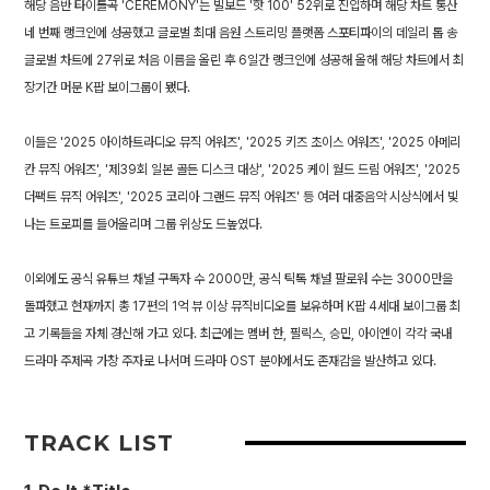
해당 음반 타이틀곡 'CEREMONY'는 빌보드 '핫 100' 52위로 진입하며 해당 차트 통산
네 번째 랭크인에 성공했고 글로벌 최대 음원 스트리밍 플랫폼 스포티파이의 데일리 톱 송
글로벌 차트에 27위로 처음 이름을 올린 후 6일간 랭크인에 성공해 올해 해당 차트에서 최
장기간 머문 K팝 보이그룹이 됐다.
이들은 '2025 아이하트라디오 뮤직 어워즈', '2025 키즈 초이스 어워즈', '2025 아메리
칸 뮤직 어워즈', '제39회 일본 골든 디스크 대상', '2025 케이 월드 드림 어워즈', '2025
더팩트 뮤직 어워즈', '2025 코리아 그랜드 뮤직 어워즈' 등 여러 대중음악 시상식에서 빛
나는 트로피를 들어올리며 그룹 위상도 드높였다.
이외에도 공식 유튜브 채널 구독자 수 2000만, 공식 틱톡 채널 팔로워 수는 3000만을
돌파했고 현재까지 총 17편의 1억 뷰 이상 뮤직비디오를 보유하며 K팝 4세대 보이그룹 최
고 기록들을 자체 경신해 가고 있다. 최근에는 멤버 한, 필릭스, 승민, 아이엔이 각각 국내
드라마 주제곡 가창 주자로 나서며 드라마 OST 분야에서도 존재감을 발산하고 있다.
TRACK LIST