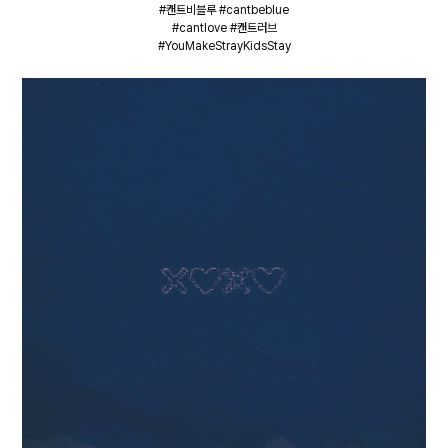
#캔트비블루 #cantbeblue
#cantlove #캔트러브
#YouMakeStrayKidsStay