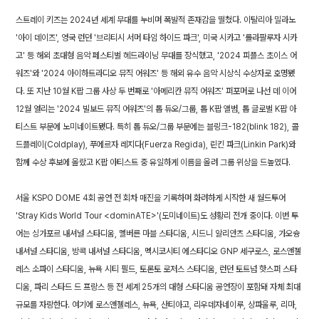
스트레이 키즈는 2024년 세계 무대를 누비며 폭발적 존재감을 떨쳤다. 이탈리아 밀라노
'아이 데이즈', 영국 런던 '브리티시 서머 타임 하이드 파크', 미국 시카고 '롤라팔루자 시카
고' 등 해외 초대형 음악 페스티벌 헤드라이닝 무대를 장식했고, '2024 피플스 초이스 어
워즈'와 '2024 아이하트라디오 뮤직 어워즈' 등 해외 유수 음악 시상식 수상자로 호명됐
다. 또 지난 10월 K팝 그룹 사상 두 번째로 '아메리칸 뮤직 어워즈' 퍼포머로 나선 데 이어
12월 열리는 '2024 빌보드 뮤직 어워즈'의 톱 듀오/그룹, 톱 K팝 앨범, 톱 글로벌 K팝 아
티스트 부문에 노미네이트됐다. 특히 톱 듀오/그룹 부문에는 블링크-182(blink 182), 콜
드플레이(Coldplay), 푸에르자 레지다(Fuerza Regida), 린킨 파크(Linkin Park)와
함께 수상 후보에 올랐고 K팝 아티스트 중 유일하게 이름을 올려 그룹 위상을 드높였다.
서울 KSPO DOME 4회 공연 전 회차 매진을 기록하며 화려하게 시작한 새 월드투어
'Stray Kids World Tour <dominATE>'(도미네이트)도 성황리 전개 중이다. 이번 투
어는 싱가포르 내셔널 스타디움, 멜버른 마블 스타디움, 시드니 알리안츠 스타디움, 가오슝
내셔널 스타디움, 방콕 내셔널 스타디움, 멕시코시티 에스타디오 GNP 세구로스, 로스앤젤
레스 소파이 스타디움, 뉴욕 시티 필드, 토론토 로저스 스타디움, 런던 토트넘 핫스퍼 스타
디움, 파리 스타드 드 프랑스 등 전 세계 25개의 대형 스타디움 공연장이 포함돼 자체 최대
규모를 자랑한다. 여기에 로스앤젤레스, 뉴욕, 산티아고, 리우데자네이루, 상파울루, 리마,