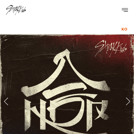
KO
PROFILE
DISCOGRAPHY
GALLERY
VIDEO
NOTICE
SCHEDULE