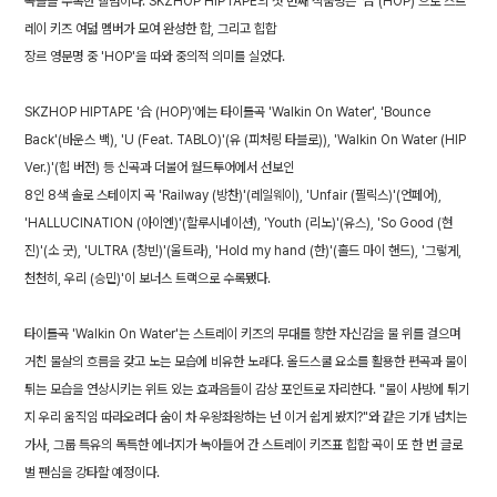
곡들을 수록한 앨범이다. SKZHOP HIPTAPE의 첫 번째 작품명은 '合 (HOP)'으로 스트
레이 키즈 여덟 멤버가 모여 완성한 합, 그리고 힙합
장르 영문명 중 'HOP'을 따와 중의적 의미를 실었다.
SKZHOP HIPTAPE '合 (HOP)'에는 타이틀곡 'Walkin On Water', 'Bounce
Back'(바운스 백), 'U (Feat. TABLO)'(유 (피처링 타블로)), 'Walkin On Water (HIP
Ver.)'(힙 버전) 등 신곡과 더불어 월드투어에서 선보인
8인 8색 솔로 스테이지 곡 'Railway (방찬)'(레일웨이), 'Unfair (필릭스)'(언페어),
'HALLUCINATION (아이엔)'(할루시네이션), 'Youth (리노)'(유스), 'So Good (현
진)'(소 굿), 'ULTRA (창빈)'(울트라), 'Hold my hand (한)'(홀드 마이 핸드), '그렇게,
천천히, 우리 (승민)'이 보너스 트랙으로 수록됐다.
타이틀곡 'Walkin On Water'는 스트레이 키즈의 무대를 향한 자신감을 물 위를 걸으며
거친 물살의 흐름을 갖고 노는 모습에 비유한 노래다. 올드스쿨 요소를 활용한 편곡과 물이
튀는 모습을 연상시키는 위트 있는 효과음들이 감상 포인트로 자리한다. "물이 사방에 튀기
지 우리 움직임 따라오려다 숨이 차 우왕좌왕하는 넌 이거 쉽게 봤지?"와 같은 기개 넘치는
가사, 그룹 특유의 독특한 에너지가 녹아들어 간 스트레이 키즈표 힙합 곡이 또 한 번 글로
벌 팬심을 강타할 예정이다.