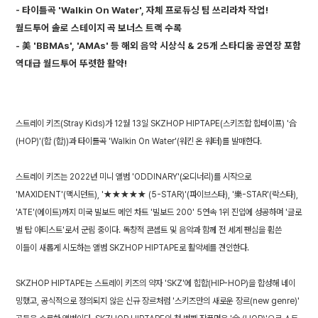
- 타이틀곡 'Walkin On Water', 자체 프로듀싱 팀 쓰리라차 작업!
월드투어 솔로 스테이지 곡 보너스 트랙 수록
- 美 'BBMAs', 'AMAs' 등 해외 음악 시상식 & 25개 스타디움 공연장 포함
스트레이 키즈(Stray Kids)가 12월 13일 SKZHOP HIPTAPE(스키즈합 힙테이프) '合
(HOP)'(합 (합))과 타이틀곡 'Walkin On Water'(워킨 온 워터)를 발매한다.
스트레이 키즈는 2022년 미니 앨범 'ODDINARY'(오디너리)를 시작으로
'MAXIDENT'(맥시던트), '★★★★★ (5-STAR)'(파이브스타), '樂-STAR'(락스타),
'ATE'(에이트)까지 미국 빌보드 메인 차트 '빌보드 200' 5연속 1위 진입에 성공하며 '글로
벌 탑 아티스트'로서 군림 중이다. 독창적 콘셉트 및 음악과 함께 전 세계 팬심을 휩쓴
이들이 새롭게 시도하는 앨범 SKZHOP HIPTAPE로 활약세를 견인한다.
SKZHOP HIPTAPE는 스트레이 키즈의 약자 'SKZ'에 힙합(HIP-HOP)을 합성해 네이
밍했고, 공식적으로 정의되지 않은 신규 장르처럼 '스키즈만의 새로운 장르(new genre)'