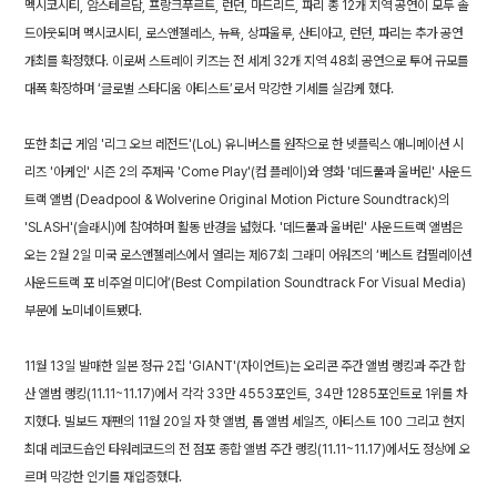
멕시코시티, 암스테르담, 프랑크푸르트, 런던, 마드리드, 파리 총 12개 지역 공연이 모두 솔
드아웃되며 멕시코시티, 로스앤젤레스, 뉴욕, 상파울루, 산티아고, 런던, 파리는 추가 공연
개최를 확정했다. 이로써 스트레이 키즈는 전 세계 32개 지역 48회 공연으로 투어 규모를
대폭 확장하며 ‘글로벌 스타디움 아티스트’로서 막강한 기세를 실감케 했다.
또한 최근 게임 '리그 오브 레전드'(LoL) 유니버스를 원작으로 한 넷플릭스 애니메이션 시
리즈 '아케인' 시즌 2의 주제곡 'Come Play'(컴 플레이)와 영화 '데드풀과 울버린' 사운드
트랙 앨범 (Deadpool & Wolverine Original Motion Picture Soundtrack)의
'SLASH'(슬래시)에 참여하며 활동 반경을 넓혔다. '데드풀과 울버린' 사운드트랙 앨범은
오는 2월 2일 미국 로스앤젤레스에서 열리는 제67회 그래미 어워즈의 ‘베스트 컴필레이션
사운드트랙 포 비주얼 미디어’(Best Compilation Soundtrack For Visual Media)
부문에 노미네이트됐다.
11월 13일 발매한 일본 정규 2집 'GIANT'(자이언트)는 오리콘 주간 앨범 랭킹과 주간 합
산 앨범 랭킹(11.11~11.17)에서 각각 33만 4553포인트, 34만 1285포인트로 1위를 차
지했다. 빌보드 재팬의 11월 20일 자 핫 앨범, 톱 앨범 세일즈, 아티스트 100 그리고 현지
최대 레코드숍인 타워레코드의 전 점포 종합 앨범 주간 랭킹(11.11~11.17)에서도 정상에 오
르며 막강한 인기를 재입증했다.