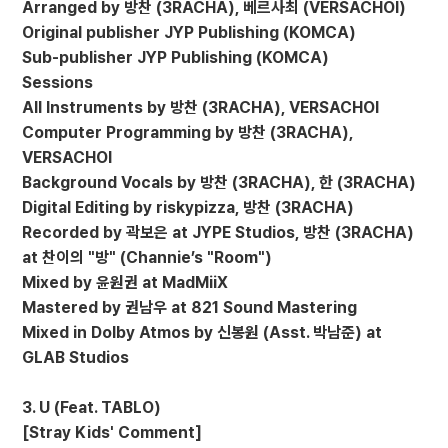
Arranged by 방찬 (3RACHA), 베르사최 (VERSACHOI)
Original publisher JYP Publishing (KOMCA)
Sub-publisher JYP Publishing (KOMCA)
Sessions
All Instruments by 방찬 (3RACHA), VERSACHOI
Computer Programming by 방찬 (3RACHA),
VERSACHOI
Background Vocals by 방찬 (3RACHA), 한 (3RACHA)
Digital Editing by riskypizza, 방찬 (3RACHA)
Recorded by 곽보은 at JYPE Studios, 방찬 (3RACHA)
at 찬이의 "방" (Channie’s "Room")
Mixed by 윤원권 at MadMiiX
Mastered by 권남우 at 821 Sound Mastering
Mixed in Dolby Atmos by 신봉원 (Asst. 박남준) at
GLAB Studios
3. U (Feat. TABLO)
[Stray Kids' Comment]