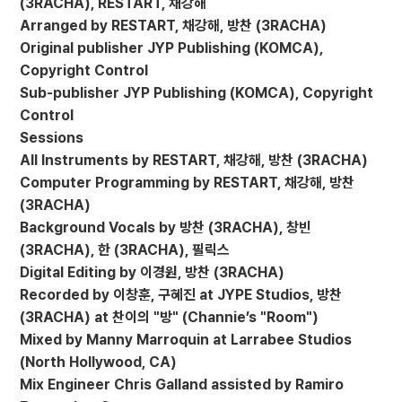
(3RACHA), RESTART, 채강해
Arranged by RESTART, 채강해, 방찬 (3RACHA)
Original publisher JYP Publishing (KOMCA),
Copyright Control
Sub-publisher JYP Publishing (KOMCA), Copyright
Control
Sessions
All Instruments by RESTART, 채강해, 방찬 (3RACHA)
Computer Programming by RESTART, 채강해, 방찬
(3RACHA)
Background Vocals by 방찬 (3RACHA), 창빈
(3RACHA), 한 (3RACHA), 필릭스
Digital Editing by 이경원, 방찬 (3RACHA)
Recorded by 이창훈, 구혜진 at JYPE Studios, 방찬
(3RACHA) at 찬이의 "방" (Channie’s "Room")
Mixed by Manny Marroquin at Larrabee Studios
(North Hollywood, CA)
Mix Engineer Chris Galland assisted by Ramiro